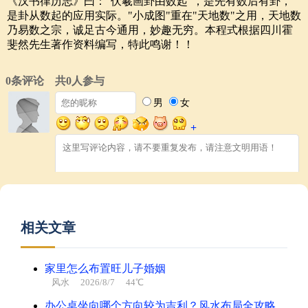
《汉书律历志》曰："伏羲画卦由数起"，是先有数后有卦，
是卦从数起的应用实际。"小成图"重在"天地数"之用，天地数
乃易数之宗，诚足古今通用，妙趣无穷。本程式根据四川霍
斐然先生著作资料编写，特此鸣谢！！
相关文章
家里怎么布置旺儿子婚姻
风水
2026/8/7 44℃
办公桌坐向哪个方向较为吉利？风水布局全攻略