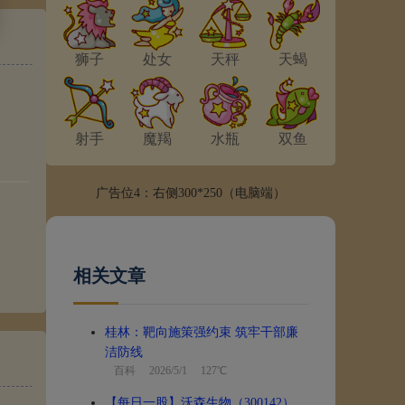
狮子
处女
天秤
天蝎
射手
魔羯
水瓶
双鱼
广告位4：右侧300*250（电脑端）
相关文章
桂林：靶向施策强约束 筑牢干部廉
洁防线
百科
2026/5/1 127℃
【每日一股】沃森生物（300142）