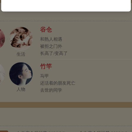
谷仓
和熟人相遇
被拒之门外
长高了/变高了
生活
竹竿
马甲
还活着的朋友死亡
人物
去世的同学