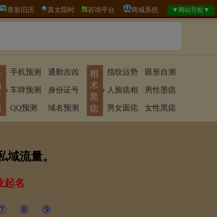
查新旧历
真太阳时
咨询平台
商城系统
手机预测
通勤吉凶
指纹运势
眼形自测
号
相
码
术
车牌预测
身份证号
人脸痣相
男性墨痣
吉
黑
凶
QQ预测
域名预测
痣
男女面痣
女性黑痣
私域流量。
业起名
⑦
⑧
⑨