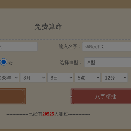
免费算命
输入名字：
选择血型：
女
---------------已经有
20525
人测过---------------