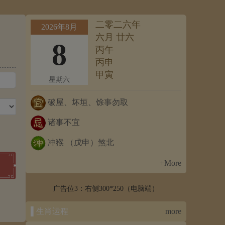
二零二六年
2026年8月
六月 廿六
8
丙午
丙申
甲寅
星期六
破屋、坏垣、馀事勿取
诸事不宜
冲猴 （戊申）煞北
+More
广告位3：右侧300*250（电脑端）
▌生肖运程
more