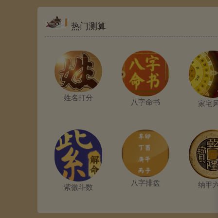
热门测算
姓名打分
八字命书
家宅
八字排盘
纳甲
紫微斗数