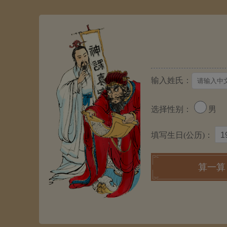
输入姓氏：
选择性别：
男
填写生日(公历)：
算一算