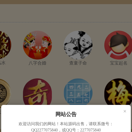
风水
八字合婚
查童子命
宝宝起名
×
玄空飞星
六爻
梅花易数
网站公告
奇门遁甲
欢迎访问我们的网站！本站源码出售，请联系微号：
QQ2277075840，或QQ号：2277075840