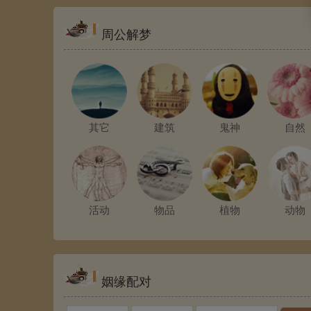
周公解梦
其它
建筑
鬼神
自然
活动
物品
植物
动物
姻缘配对