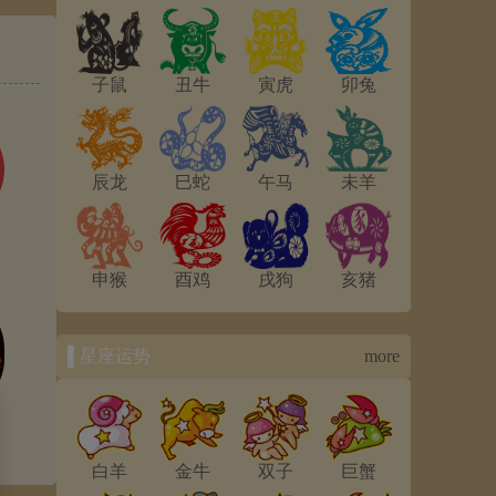
子鼠
丑牛
寅虎
卯兔
辰龙
巳蛇
午马
未羊
申猴
酉鸡
戌狗
亥猪
▌星座运势
more
白羊
金牛
双子
巨蟹