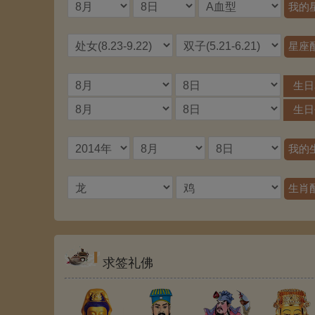
生
生
求签礼佛