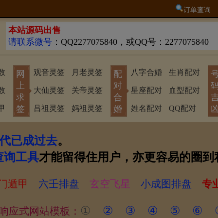
订单查询
本站源码出售
请联系微号
：QQ2277075840，或QQ号：2277075840
数
观音灵签
月老灵签
八字合婚
生肖配对
网
配
上
对
数
大仙灵签
关帝灵签
星座配对
血型配对
求
合
甲
签
吕祖灵签
妈祖灵签
婚
姓名配对
QQ配对
代已成过去
。
查询工具
才能留得住用户，亦更容易的圈到
门遁甲
六壬排盘
玄空飞星
小成图排盘
专
①
②
③
④
⑤
⑥
响应式网站模板：