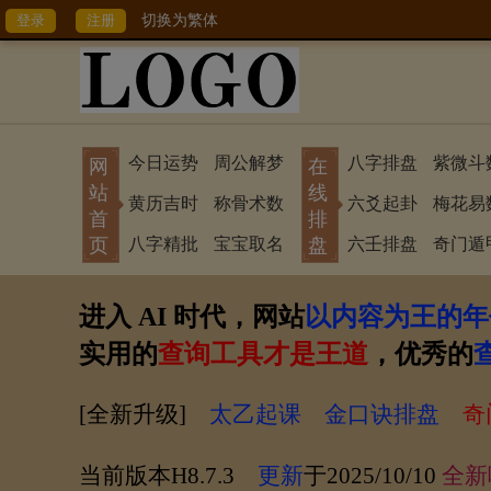
切换为繁体
今日运势
周公解梦
八字排盘
紫微斗
网
在
站
线
黄历吉时
称骨术数
六爻起卦
梅花易
首
排
页
八字精批
宝宝取名
盘
六壬排盘
奇门遁
进入 AI 时代，网站
以内容为王的年
实用的
查询工具才是王道
，优秀的
[全新升级]
太乙起课
金口诀排盘
奇
当前版本H8.7.3
更新
于2025/10/10
全新